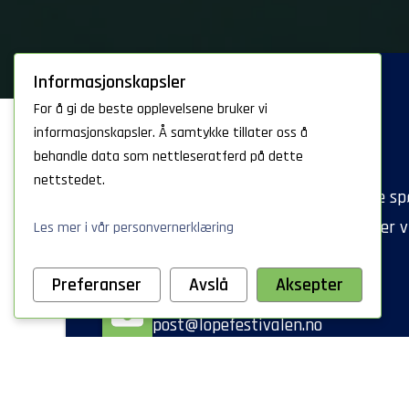
Informasjonskapsler
For å gi de beste opplevelsene bruker vi
informasjonskapsler. Å samtykke tillater oss å
Kontaktinformasjon
behandle data som nettleseratferd på dette
nettstedet.
Finner du ikke det du leter etter i våre s
og svar? Send oss en melding, så svarer vi
Les mer i vår personvernerklæring
vi har fått igjen pusten!
Preferanser
Avslå
Aksepter
E-post
post@lopefestivalen.no
Telefon
+47 476 35 295
Hverdager 10:00 – 14:00