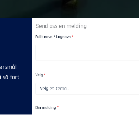
Send oss en melding
Fullt navn / Lagnavn
*
pørsmål
Velg
*
 så fort
Din melding
*